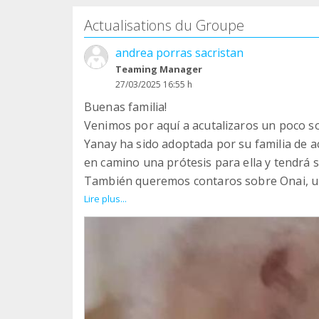
Actualisations du Groupe
andrea porras sacristan
Teaming Manager
27/03/2025 16:55 h
Buenas familia!
Venimos por aquí a acutalizaros un poco s
Yanay ha sido adoptada por su familia de ac
en camino una prótesis para ella y tendrá 
También queremos contaros sobre Onai, un
la policía, venía con otros dos compis y 
Lire plus...
suerte, no. Sí traía un prolapso de abazó
brote de sarna, seguramente porque venía c
para la sarna le sentó fatal y estuvo unos 
para nada, todo le pasa a ella. Ahora está 
tratamientos para erradicar esos picores. 
Pero ya sabéis que en esta familia luchamo