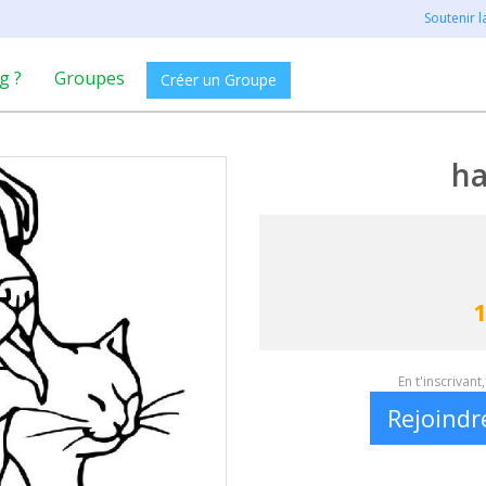
Soutenir 
g ?
Groupes
Créer un Groupe
h
1
En t'inscrivan
Rejoindr