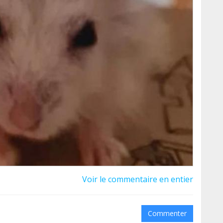
y se recuperó y estuvo estable un tiempo pero no
ando ya estaba bien... Nos destrozó el corazón.
 la única perrita que tenemos en Hakuna a día de
s, no salen en adopción ni de dos en dos. Sobre
cogida para algunos que están estresados
e ellos. Por ejemplo, Delia no es compatible con
o a los otros. Por otro lado, Nekal y Shungit
les, Shungit es súper juguetón y activo y Nekal
ía encontrar una nueva acogida, ahora ha nacido
pueden ser todas para ella, lo que ha supuesto un
gar con nosotras, la única conejita que tenemos
Voir le commentaire en entier
guirnos en Instagram, que es donde más fácil nos
re algún animal o tema en concreto, podéis
Commenter