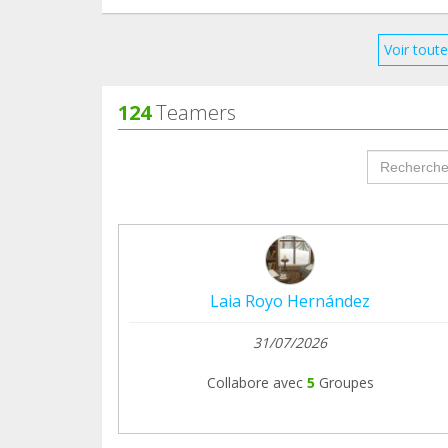
Vuestra ayuda como siempre es destinada 
flojitas de fondos y todo euro nos es más q
Voir toute
Gracias por seguir ahí o por haber llegado
124
Teamers
groupProf
Laia Royo Hernández
31/07/2026
Collabore avec
5
Groupes