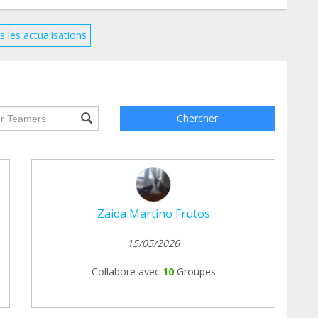
a gastos veterinarios, últimamente estamos muy
ue necesario, de verdad.
s les actualisations
 nuevas.
ile.searchForm.search.text???
Chercher
Zaida Martino Frutos
15/05/2026
Collabore avec
10
Groupes