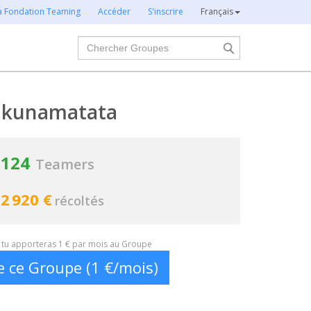
la Fondation Teaming
Accéder
S'inscrire
Français
Chercher
akunamatata
124
Teamers
2 920 €
récoltés
t, tu apporteras 1 € par mois au Groupe
e ce Groupe (1 €/mois)