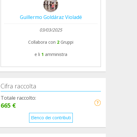
Guillermo Goldáraz Violadé
03/03/2025
Collabora con
2
Gruppi
e li
1
amministra
Cifra raccolta
Totale raccolto:
665 €
Elenco dei contributi