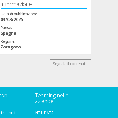
Informazione
Data di pubblicazione
03/03/2025
Paese:
Spagna
Regione:
Zaragoza
Segnala il contenuto
con
Teaming nelle
aziende
i siamo i
NTT DATA