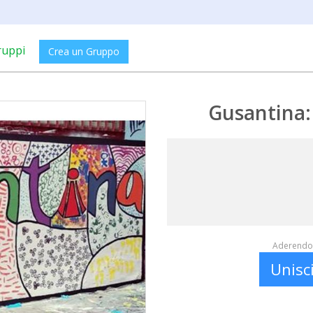
ruppi
Crea un Gruppo
Gusantina:
Aderendo 
Unisc