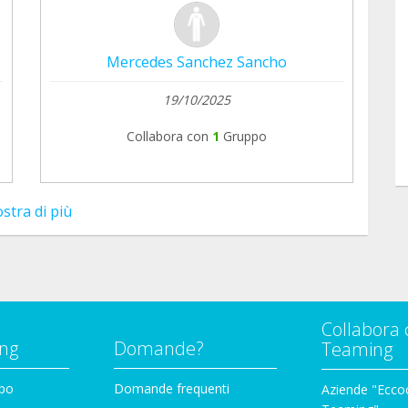
Mercedes Sanchez Sancho
19/10/2025
Collabora con
1
Gruppo
stra di più
Collabora 
ng
Domande?
Teaming
ppo
Domande frequenti
Aziende "Eccoc