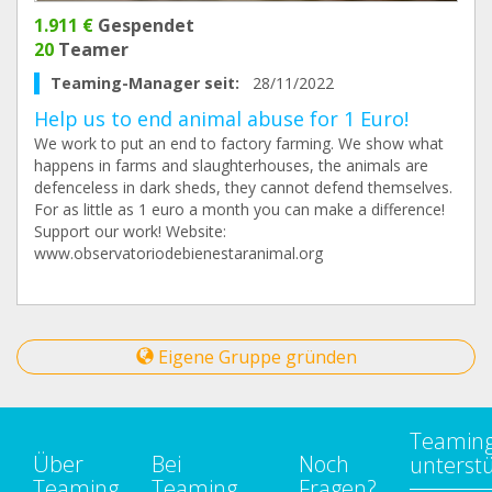
1.911 €
Gespendet
20
Teamer
Teaming-Manager seit:
28/11/2022
Help us to end animal abuse for 1 Euro!
We work to put an end to factory farming. We show what
happens in farms and slaughterhouses, the animals are
defenceless in dark sheds, they cannot defend themselves.
For as little as 1 euro a month you can make a difference!
Support our work! Website:
www.observatoriodebienestaranimal.org
Eigene Gruppe gründen
Teamin
Über
Bei
Noch
unterst
Teaming
Teaming
Fragen?