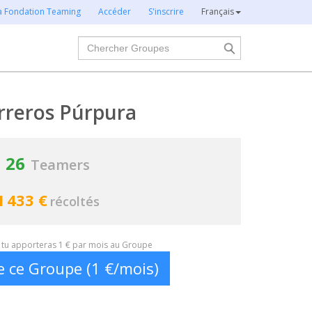
la Fondation Teaming
Accéder
S'inscrire
Français
Chercher
rreros Púrpura
26
Teamers
1 433 €
récoltés
t, tu apporteras 1 € par mois au Groupe
e ce Groupe (1 €/mois)