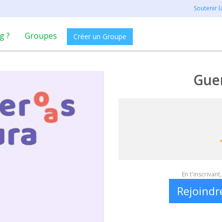
Soutenir 
g ?
Groupes
Créer un Groupe
Gue
En t'inscrivan
Rejoindr