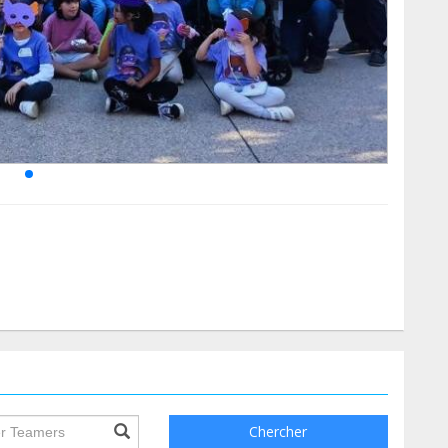
ile.searchForm.search.text???
Chercher