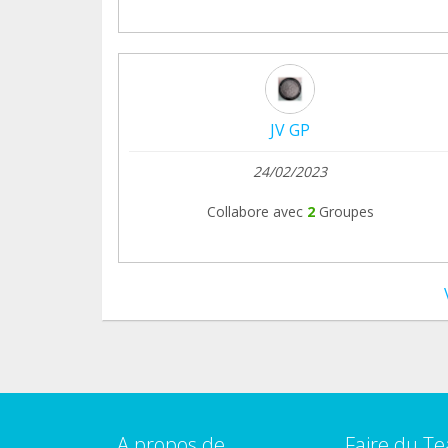
JV GP
24/02/2023
Collabore avec
2
Groupes
A propos de
Faire du T