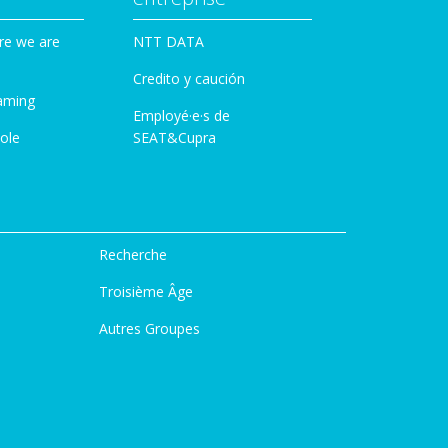
re we are
NTT DATA
Credito y caución
aming
Employé·e·s de
ole
SEAT&Cupra
Recherche
Troisième Âge
Autres Groupes