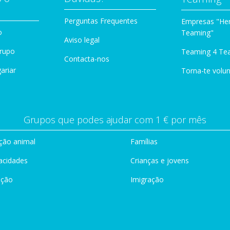
Perguntas Frequentes
Empresas "Her
o
Teaming"
Aviso legal
Grupo
Teaming 4 Te
Contacta-nos
ariar
Torna-te volun
Grupos que podes ajudar com 1 € por mês
ção animal
Famílias
acidades
Crianças e jovens
ação
Imigração