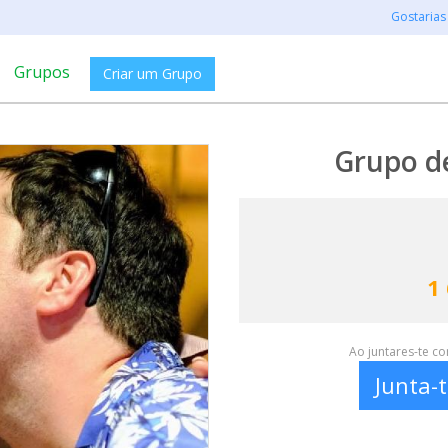
Gostarias
Grupos
Criar um Grupo
Grupo de
1
Ao juntares-te c
Junta-