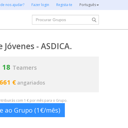
 de nos ajudar?
Fazer login
Regista-te
Português
Procurar
 Jóvenes - ASDICA.
18
Teamers
 661 €
angariados
ontribuirás com 1 € por mês para o Grupo.
te ao Grupo (1€/mês)