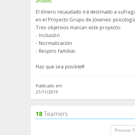
anabel,
El dinero recaudado irá destinado a sufraga
en el Proyecto Grupo de Jóvenes: psicología, 
Tres objetivos marcan este proyecto:
- Inclusión
- Normalización
- Respiro familiar.
Publicado em
21/11/2019
18
Teamers
groupProf