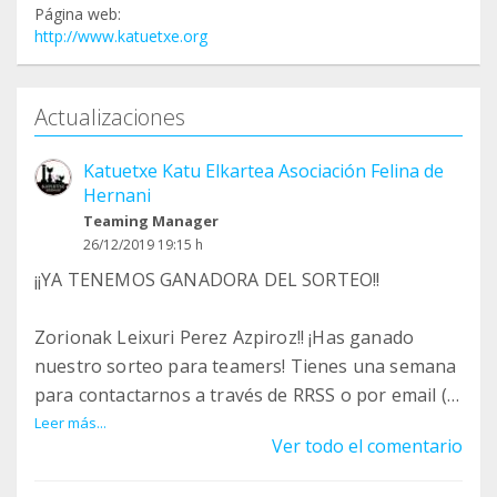
Página web:
http://www.katuetxe.org
Actualizaciones
Katuetxe Katu Elkartea Asociación Felina de
Hernani
Teaming Manager
26/12/2019 19:15 h
¡¡YA TENEMOS GANADORA DEL SORTEO!!
Zorionak Leixuri Perez Azpiroz!! ¡Has ganado
nuestro sorteo para teamers! Tienes una semana
para contactarnos a través de RRSS o por email (
katuetxehernani@gmail.com ).
Leer más...
Ver todo el comentario
¡¡Gracias a todos por por participar!!