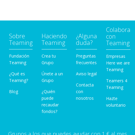
Colabora
Sobre
Haciendo
¿Alguna
con
Teaming
Teaming
duda?
Teaming
Fundación
Crea tu
Preguntas
Empresas
Teaming
Grupo
frecuentes
Here we are
Teaming
¿Qué es
Únete a un
Aviso legal
Teaming?
Grupo
Teamers 4
Contacta
Teaming
Blog
¿Quién
con
puede
nosotros
Hazte
recaudar
voluntario
fondos?
Grupos a los que puedes ayudar con 1 € al mes