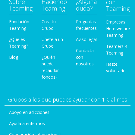
Sobre
Haciendo
¿Alguna
con
Teaming
Teaming
duda?
Teaming
Fundación
Crea tu
Preguntas
Empresas
Teaming
Grupo
frecuentes
Here we are
Teaming
¿Qué es
Únete a un
Aviso legal
Teaming?
Grupo
Teamers 4
Contacta
Teaming
Blog
¿Quién
con
puede
nosotros
Hazte
recaudar
voluntario
fondos?
Grupos a los que puedes ayudar con 1 € al mes
Apoyo en adicciones
Ayuda a enfermos
Cooperación Internacional