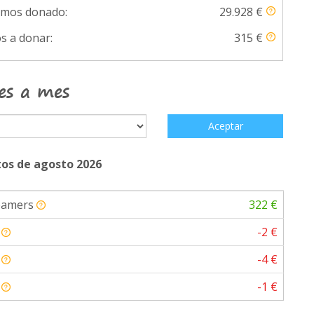
emos donado:
29.928 €
s a donar:
315 €
es a mes
Aceptar
os de agosto 2026
eamers
322 €
a
-2 €
a
-4 €
a
-1 €