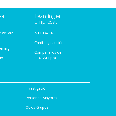
con
Teaming en
empresas
e we are
NTT DATA
Crédito y caución
aming
Compañeros de
io
SEAT&Cupra
Investigación
Personas Mayores
Otros Grupos