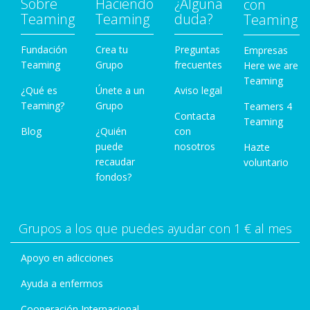
Sobre
Haciendo
¿Alguna
con
Teaming
Teaming
duda?
Teaming
Fundación
Crea tu
Preguntas
Empresas
Teaming
Grupo
frecuentes
Here we are
Teaming
¿Qué es
Únete a un
Aviso legal
Teaming?
Grupo
Teamers 4
Contacta
Teaming
Blog
¿Quién
con
puede
nosotros
Hazte
recaudar
voluntario
fondos?
Grupos a los que puedes ayudar con 1 € al mes
Apoyo en adicciones
Ayuda a enfermos
Cooperación Internacional