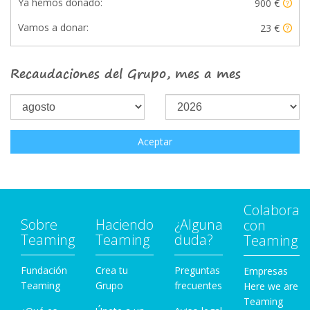
Ya hemos donado:
900 €
Vamos a donar:
23 €
Recaudaciones del Grupo, mes a mes
Aceptar
Colabora
Sobre
Haciendo
¿Alguna
con
Teaming
Teaming
duda?
Teaming
Fundación
Crea tu
Preguntas
Empresas
Teaming
Grupo
frecuentes
Here we are
Teaming