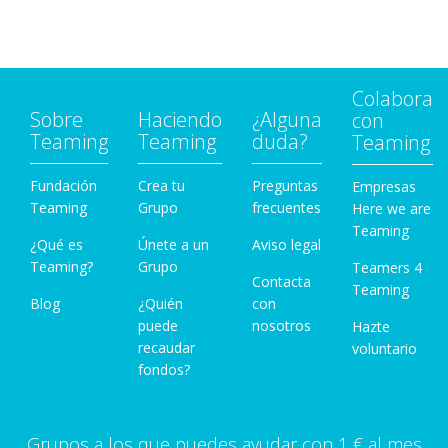
Colabora
Sobre
Haciendo
¿Alguna
con
Teaming
Teaming
duda?
Teaming
Fundación
Crea tu
Preguntas
Empresas
Teaming
Grupo
frecuentes
Here we are
Teaming
¿Qué es
Únete a un
Aviso legal
Teaming?
Grupo
Teamers 4
Contacta
Teaming
Blog
¿Quién
con
puede
nosotros
Hazte
recaudar
voluntario
fondos?
Grupos a los que puedes ayudar con 1 € al mes