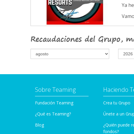
Ya h
Vamo
Recaudaciones del Grupo, m
Sobre Teaming
Haciendo 
Fundación Teaming
Crea tu Grupo
¿Qué es Teaming?
Únete a un Gru
Blog
¿Quién puede r
fondos?