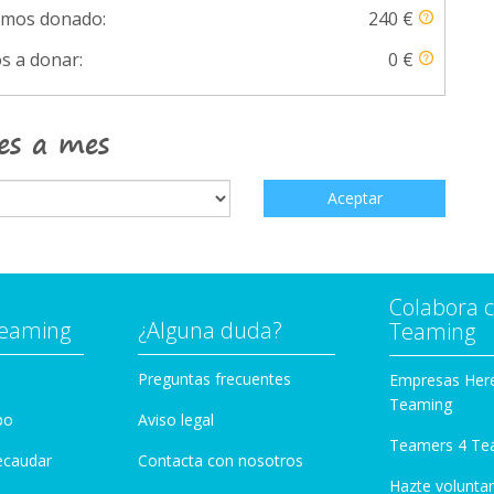
emos donado:
240 €
s a donar:
0 €
es a mes
Aceptar
Colabora 
Teaming
¿Alguna duda?
Teaming
Preguntas frecuentes
Empresas Her
Teaming
po
Aviso legal
Teamers 4 Te
ecaudar
Contacta con nosotros
Hazte voluntar