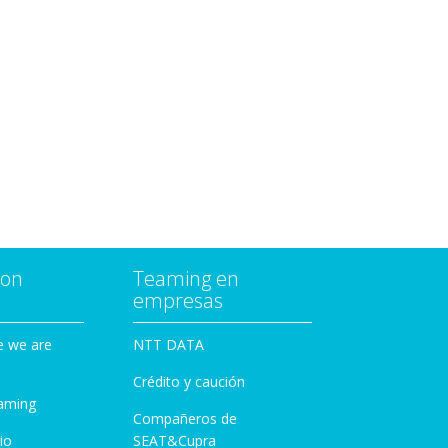
con
Teaming en
empresas
e we are
NTT DATA
Crédito y caución
aming
Compañeros de
io
SEAT&Cupra