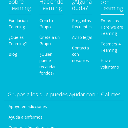
Sobre
Haciendo
¿Alguna
con
Teaming
Teaming
duda?
Teaming
Fundación
Crea tu
Preguntas
Empresas
Teaming
Grupo
frecuentes
Here we are
Teaming
¿Qué es
Únete a un
Aviso legal
Teaming?
Grupo
Teamers 4
Contacta
Teaming
Blog
¿Quién
con
puede
nosotros
Hazte
recaudar
voluntario
fondos?
Grupos a los que puedes ayudar con 1 € al mes
Apoyo en adicciones
Ayuda a enfermos
Cooperación Internacional