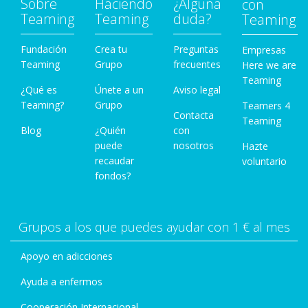
Sobre
Haciendo
¿Alguna
con
Teaming
Teaming
duda?
Teaming
Fundación
Crea tu
Preguntas
Empresas
Teaming
Grupo
frecuentes
Here we are
Teaming
¿Qué es
Únete a un
Aviso legal
Teaming?
Grupo
Teamers 4
Contacta
Teaming
Blog
¿Quién
con
puede
nosotros
Hazte
recaudar
voluntario
fondos?
Grupos a los que puedes ayudar con 1 € al mes
Apoyo en adicciones
Ayuda a enfermos
Cooperación Internacional