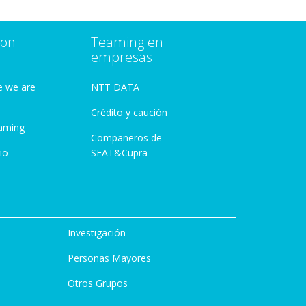
con
Teaming en
empresas
e we are
NTT DATA
Crédito y caución
aming
Compañeros de
io
SEAT&Cupra
Investigación
Personas Mayores
Otros Grupos