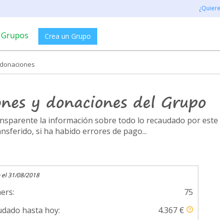
¿Quier
Grupos
Crea un Grupo
y donaciones
ones y donaciones del Grupo
ransparente la información sobre todo lo recaudado por es
ferido, si ha habido errores de pago...
 el 31/08/2018
ers:
75
dado hasta hoy:
4.367 €