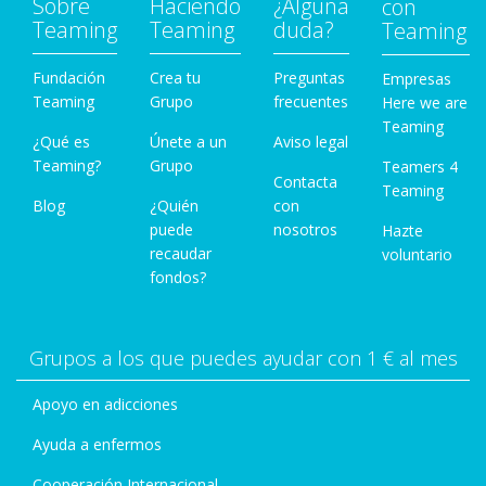
Sobre
Haciendo
¿Alguna
con
Teaming
Teaming
duda?
Teaming
Fundación
Crea tu
Preguntas
Empresas
Teaming
Grupo
frecuentes
Here we are
Teaming
¿Qué es
Únete a un
Aviso legal
Teaming?
Grupo
Teamers 4
Contacta
Teaming
Blog
¿Quién
con
puede
nosotros
Hazte
recaudar
voluntario
fondos?
Grupos a los que puedes ayudar con 1 € al mes
Apoyo en adicciones
Ayuda a enfermos
Cooperación Internacional