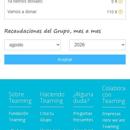
Ya hemos donado:
0 €
Vamos a donar:
110 €
Recaudaciones del Grupo, mes a mes
Aceptar
Colabora
Sobre
Haciendo
¿Alguna
con
Teaming
Teaming
duda?
Teaming
Fundación
Crea tu
Preguntas
Empresas
Teaming
Grupo
frecuentes
Here we are
Teaming