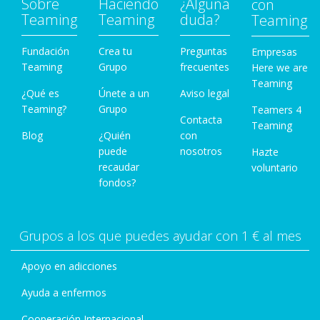
Sobre
Haciendo
¿Alguna
con
Teaming
Teaming
duda?
Teaming
Fundación
Crea tu
Preguntas
Empresas
Teaming
Grupo
frecuentes
Here we are
Teaming
¿Qué es
Únete a un
Aviso legal
Teaming?
Grupo
Teamers 4
Contacta
Teaming
Blog
¿Quién
con
puede
nosotros
Hazte
recaudar
voluntario
fondos?
Grupos a los que puedes ayudar con 1 € al mes
Apoyo en adicciones
Ayuda a enfermos
Cooperación Internacional