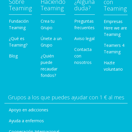
Sobre
Haciendo
¿Alguna
con
Teaming
Teaming
duda?
Teaming
Fundación
Crea tu
Preguntas
Empresas
Teaming
Grupo
frecuentes
Here we are
Teaming
¿Qué es
Únete a un
Aviso legal
Teaming?
Grupo
Teamers 4
Contacta
Teaming
Blog
¿Quién
con
puede
nosotros
Hazte
recaudar
voluntario
fondos?
Grupos a los que puedes ayudar con 1 € al mes
Apoyo en adicciones
Ayuda a enfermos
Cooperación Internacional