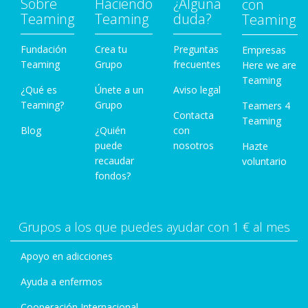
Sobre
Haciendo
¿Alguna
con
Teaming
Teaming
duda?
Teaming
Fundación
Crea tu
Preguntas
Empresas
Teaming
Grupo
frecuentes
Here we are
Teaming
¿Qué es
Únete a un
Aviso legal
Teaming?
Grupo
Teamers 4
Contacta
Teaming
Blog
¿Quién
con
puede
nosotros
Hazte
recaudar
voluntario
fondos?
Grupos a los que puedes ayudar con 1 € al mes
Apoyo en adicciones
Ayuda a enfermos
Cooperación Internacional