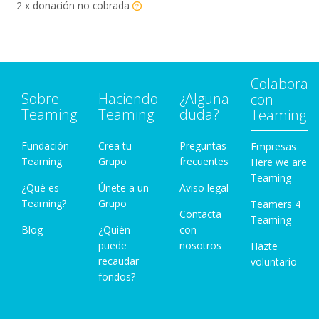
2 x donación no cobrada
Colabora
Sobre
Haciendo
¿Alguna
con
Teaming
Teaming
duda?
Teaming
Fundación
Crea tu
Preguntas
Empresas
Teaming
Grupo
frecuentes
Here we are
Teaming
¿Qué es
Únete a un
Aviso legal
Teaming?
Grupo
Teamers 4
Contacta
Teaming
Blog
¿Quién
con
puede
nosotros
Hazte
recaudar
voluntario
fondos?