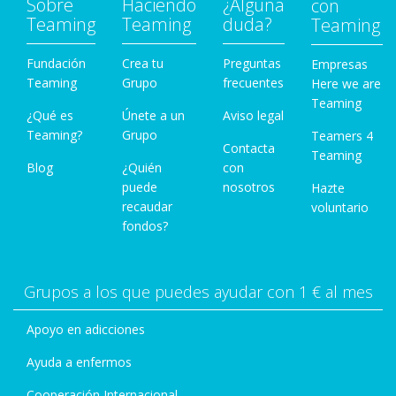
Sobre
Haciendo
¿Alguna
con
Teaming
Teaming
duda?
Teaming
Fundación
Crea tu
Preguntas
Empresas
Teaming
Grupo
frecuentes
Here we are
Teaming
¿Qué es
Únete a un
Aviso legal
Teaming?
Grupo
Teamers 4
Contacta
Teaming
Blog
¿Quién
con
puede
nosotros
Hazte
recaudar
voluntario
fondos?
Grupos a los que puedes ayudar con 1 € al mes
Apoyo en adicciones
Ayuda a enfermos
Cooperación Internacional