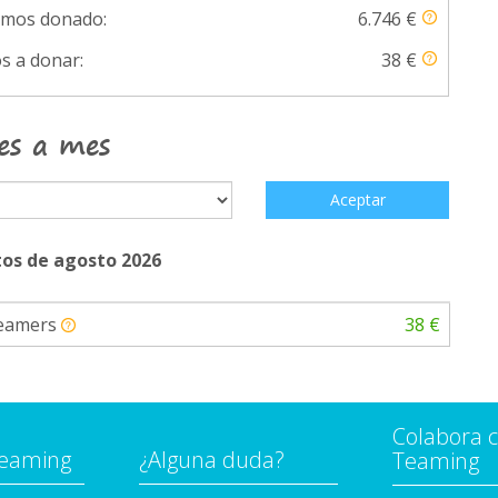
emos donado:
6.746 €
s a donar:
38 €
es a mes
Aceptar
os de agosto 2026
Teamers
38 €
Colabora 
Teaming
¿Alguna duda?
Teaming