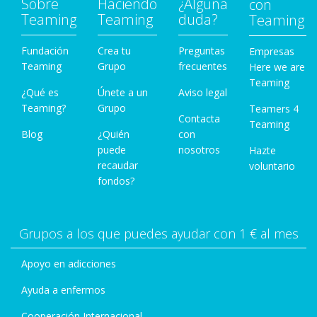
Sobre
Haciendo
¿Alguna
con
Teaming
Teaming
duda?
Teaming
Fundación
Crea tu
Preguntas
Empresas
Teaming
Grupo
frecuentes
Here we are
Teaming
¿Qué es
Únete a un
Aviso legal
Teaming?
Grupo
Teamers 4
Contacta
Teaming
Blog
¿Quién
con
puede
nosotros
Hazte
recaudar
voluntario
fondos?
Grupos a los que puedes ayudar con 1 € al mes
Apoyo en adicciones
Ayuda a enfermos
Cooperación Internacional