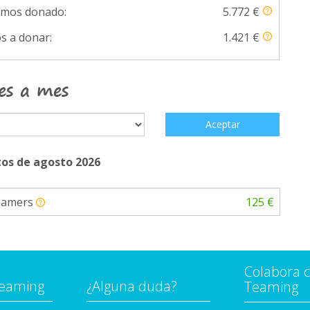
emos donado:
5.772 €
s a donar:
1.421 €
es a mes
Aceptar
os de agosto 2026
eamers
125 €
Colabora 
Teaming
¿Alguna duda?
Teaming