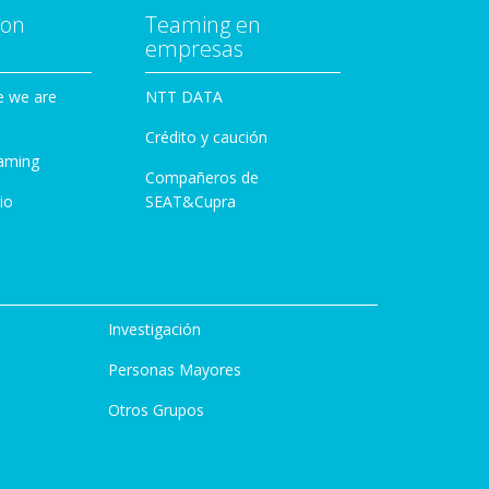
con
Teaming en
empresas
e we are
NTT DATA
Crédito y caución
aming
Compañeros de
io
SEAT&Cupra
Investigación
Personas Mayores
Otros Grupos