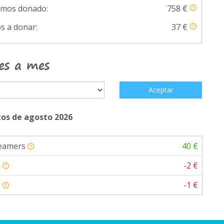
emos donado:
758 €
s a donar:
37 €
es a mes
Aceptar
os de agosto 2026
Teamers
40 €
a
-2 €
a
-1 €