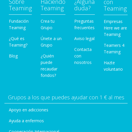
Sobre
Haciendo
¿Alguna
con
Teaming
Teaming
duda?
Teaming
Fundación
Crea tu
Preguntas
Empresas
Teaming
Grupo
frecuentes
Here we are
Teaming
¿Qué es
Únete a un
Aviso legal
Teaming?
Grupo
Teamers 4
Contacta
Teaming
Blog
¿Quién
con
puede
nosotros
Hazte
recaudar
voluntario
fondos?
Grupos a los que puedes ayudar con 1 € al mes
Apoyo en adicciones
Ayuda a enfermos
Cooperación Internacional