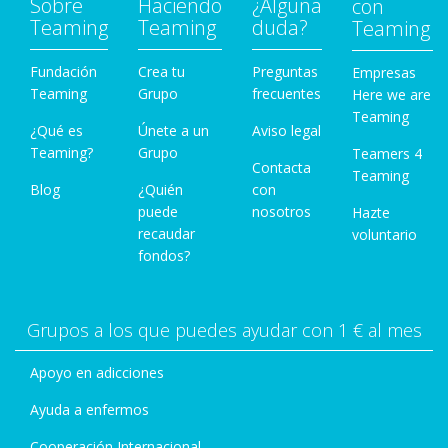
Sobre
Haciendo
¿Alguna
con
Teaming
Teaming
duda?
Teaming
Fundación
Crea tu
Preguntas
Empresas
Teaming
Grupo
frecuentes
Here we are
Teaming
¿Qué es
Únete a un
Aviso legal
Teaming?
Grupo
Teamers 4
Contacta
Teaming
Blog
¿Quién
con
puede
nosotros
Hazte
recaudar
voluntario
fondos?
Grupos a los que puedes ayudar con 1 € al mes
Apoyo en adicciones
Ayuda a enfermos
Cooperación Internacional