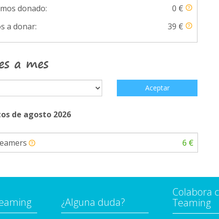
emos donado:
0 €
s a donar:
39 €
es a mes
Aceptar
os de agosto 2026
Teamers
6 €
Colabora 
Teaming
¿Alguna duda?
Teaming