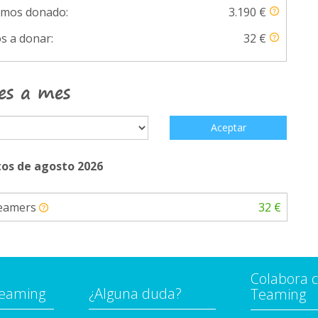
emos donado:
3.190 €
s a donar:
32 €
es a mes
Aceptar
os de agosto 2026
Teamers
32 €
Colabora 
Teaming
¿Alguna duda?
Teaming