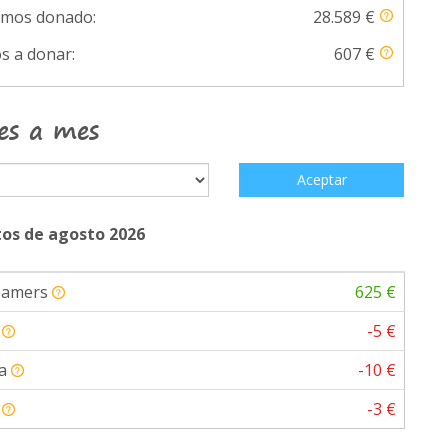
emos donado:
28.589 €
s a donar:
607 €
es a mes
Aceptar
os de agosto 2026
eamers
625 €
a
-5 €
da
-10 €
a
-3 €