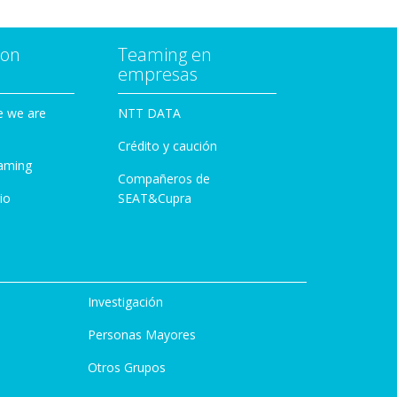
con
Teaming en
empresas
e we are
NTT DATA
Crédito y caución
aming
Compañeros de
io
SEAT&Cupra
Investigación
Personas Mayores
Otros Grupos