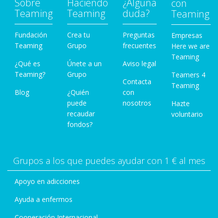
Sobre
Haciendo
¿Alguna
con
Teaming
Teaming
duda?
Teaming
Fundación
Crea tu
Preguntas
Empresas
Teaming
Grupo
frecuentes
Here we are
Teaming
¿Qué es
Únete a un
Aviso legal
Teaming?
Grupo
Teamers 4
Contacta
Teaming
Blog
¿Quién
con
puede
nosotros
Hazte
recaudar
voluntario
fondos?
Grupos a los que puedes ayudar con 1 € al mes
Apoyo en adicciones
Ayuda a enfermos
Cooperación Internacional