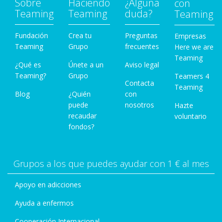
Sobre
Haciendo
¿Alguna
con
Teaming
Teaming
duda?
Teaming
Fundación
Crea tu
Preguntas
Empresas
Teaming
Grupo
frecuentes
Here we are
Teaming
¿Qué es
Únete a un
Aviso legal
Teaming?
Grupo
Teamers 4
Contacta
Teaming
Blog
¿Quién
con
puede
nosotros
Hazte
recaudar
voluntario
fondos?
Grupos a los que puedes ayudar con 1 € al mes
Apoyo en adicciones
Ayuda a enfermos
Cooperación Internacional