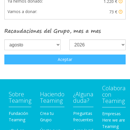
Ya hemos donado:
1.220 €
Vamos a donar:
73 €
Recaudaciones del Grupo, mes a mes
Aceptar
Colabora
Sobre
Haciendo
¿Alguna
con
Teaming
Teaming
duda?
Teaming
Fundación
Crea tu
Preguntas
Empresas
Teaming
Grupo
frecuentes
Here we are
Teaming