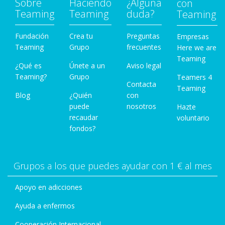
Sobre
Haciendo
¿Alguna
con
Teaming
Teaming
duda?
Teaming
Fundación
Crea tu
Preguntas
Empresas
Teaming
Grupo
frecuentes
Here we are
Teaming
¿Qué es
Únete a un
Aviso legal
Teaming?
Grupo
Teamers 4
Contacta
Teaming
Blog
¿Quién
con
puede
nosotros
Hazte
recaudar
voluntario
fondos?
Grupos a los que puedes ayudar con 1 € al mes
Apoyo en adicciones
Ayuda a enfermos
Cooperación Internacional