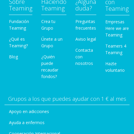
Sobre
Haciendo
¿Alguna
con
Teaming
Teaming
duda?
Teaming
Fundación
Crea tu
Preguntas
Empresas
Teaming
Grupo
frecuentes
Here we are
Teaming
¿Qué es
Únete a un
Aviso legal
Teaming?
Grupo
Teamers 4
Contacta
Teaming
Blog
¿Quién
con
puede
nosotros
Hazte
recaudar
voluntario
fondos?
Grupos a los que puedes ayudar con 1 € al mes
Apoyo en adicciones
Ayuda a enfermos
Cooperación Internacional