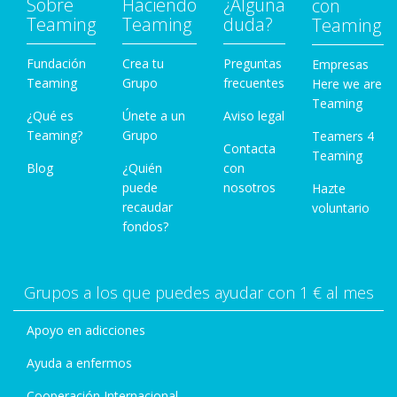
Sobre
Haciendo
¿Alguna
con
Teaming
Teaming
duda?
Teaming
Fundación
Crea tu
Preguntas
Empresas
Teaming
Grupo
frecuentes
Here we are
Teaming
¿Qué es
Únete a un
Aviso legal
Teaming?
Grupo
Teamers 4
Contacta
Teaming
Blog
¿Quién
con
puede
nosotros
Hazte
recaudar
voluntario
fondos?
Grupos a los que puedes ayudar con 1 € al mes
Apoyo en adicciones
Ayuda a enfermos
Cooperación Internacional