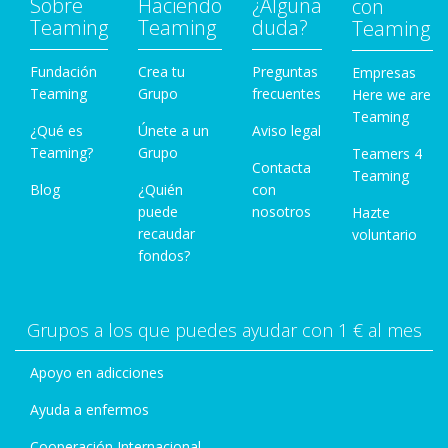
Sobre
Haciendo
¿Alguna
con
Teaming
Teaming
duda?
Teaming
Fundación
Crea tu
Preguntas
Empresas
Teaming
Grupo
frecuentes
Here we are
Teaming
¿Qué es
Únete a un
Aviso legal
Teaming?
Grupo
Teamers 4
Contacta
Teaming
Blog
¿Quién
con
puede
nosotros
Hazte
recaudar
voluntario
fondos?
Grupos a los que puedes ayudar con 1 € al mes
Apoyo en adicciones
Ayuda a enfermos
Cooperación Internacional