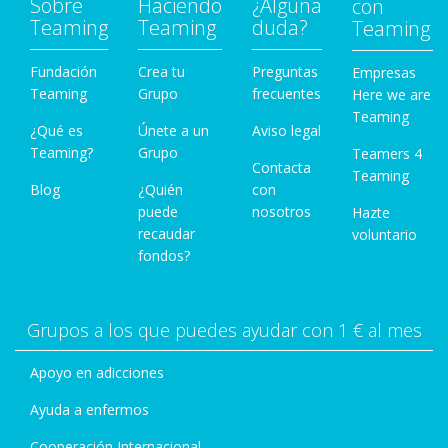
Sobre
Haciendo
¿Alguna
con
Teaming
Teaming
duda?
Teaming
Fundación
Crea tu
Preguntas
Empresas
Teaming
Grupo
frecuentes
Here we are
Teaming
¿Qué es
Únete a un
Aviso legal
Teaming?
Grupo
Teamers 4
Contacta
Teaming
Blog
¿Quién
con
puede
nosotros
Hazte
recaudar
voluntario
fondos?
Grupos a los que puedes ayudar con 1 € al mes
Apoyo en adicciones
Ayuda a enfermos
Cooperación Internacional