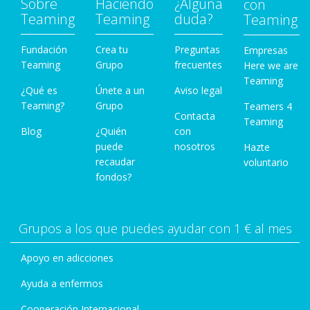
Sobre
Haciendo
¿Alguna
con
Teaming
Teaming
duda?
Teaming
Fundación
Crea tu
Preguntas
Empresas
Teaming
Grupo
frecuentes
Here we are
Teaming
¿Qué es
Únete a un
Aviso legal
Teaming?
Grupo
Teamers 4
Contacta
Teaming
Blog
¿Quién
con
puede
nosotros
Hazte
recaudar
voluntario
fondos?
Grupos a los que puedes ayudar con 1 € al mes
Apoyo en adicciones
Ayuda a enfermos
Cooperación Internacional