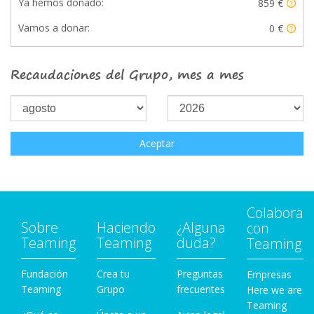
Ya hemos donado:
859 €
Vamos a donar:
0 €
Recaudaciones del Grupo, mes a mes
Aceptar
Colabora
Sobre
Haciendo
¿Alguna
con
Teaming
Teaming
duda?
Teaming
Fundación
Crea tu
Preguntas
Empresas
Teaming
Grupo
frecuentes
Here we are
Teaming