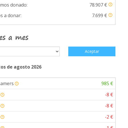
emos donado:
78.907 €
s a donar:
7.699 €
es a mes
Aceptar
os de agosto 2026
eamers
985 €
a
-8 €
a
-8 €
a
-2 €