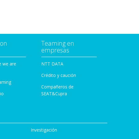
con
Teaming en
empresas
e we are
NTT DATA
Crédito y caución
aming
Compañeros de
io
SEAT&Cupra
Investigación