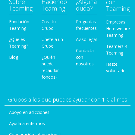
Sobre
Haciendo
¿Alguna
con
Teaming
Teaming
duda?
Teaming
Fundación
Crea tu
Preguntas
Empresas
Teaming
Grupo
frecuentes
Here we are
Teaming
¿Qué es
Únete a un
Aviso legal
Teaming?
Grupo
Teamers 4
Contacta
Teaming
Blog
¿Quién
con
puede
nosotros
Hazte
recaudar
voluntario
fondos?
Grupos a los que puedes ayudar con 1 € al mes
Apoyo en adicciones
Ayuda a enfermos
Cooperación Internacional