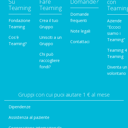
Su
Fare
Domande?
con
Teaming
Teaming
Teamin
Domande
Fondazione
Crea il tuo
frequenti
Aziende
Teaming
Gruppo
"Eccoci
Note legali
siamo i
Cos'è
Unisciti a un
Teaming"
Contattaci
Teaming?
Gruppo
Teaming 4
Chi può
Teaming
raccogliere
fondi?
Diventa un
volontario
Gruppi con cui puoi aiutare 1 € al mese
Dipendenze
Assistenza al paziente
Cooperazione internazionale