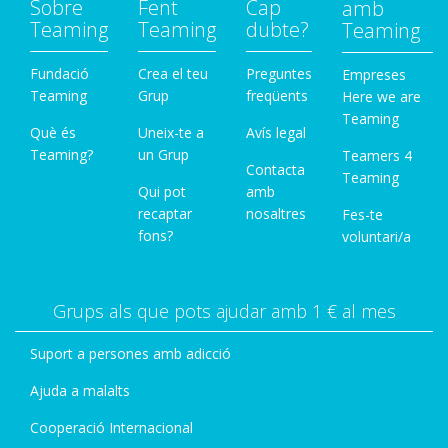
Sobre
Fent
Cap
amb
Teaming
Teaming
dubte?
Teaming
Fundació
Crea el teu
Preguntes
Empreses
Teaming
Grup
freqüents
Here we are
Teaming
Què és
Uneix-te a
Avís legal
Teaming?
un Grup
Teamers 4
Contacta
Teaming
Qui pot
amb
recaptar
nosaltres
Fes-te
fons?
voluntari/a
Grups als que pots ajudar amb 1 € al mes
Suport a persones amb adicció
Ajuda a malalts
Cooperació Internacional