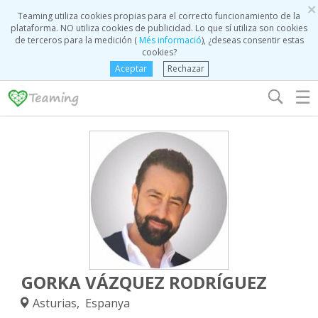
×
Teaming utiliza cookies propias para el correcto funcionamiento de la
plataforma. NO utiliza cookies de publicidad. Lo que sí utiliza son cookies
de terceros para la medición (
Més informació
), ¿deseas consentir estas
cookies?
Aceptar
Rechazar
☰
GORKA VÁZQUEZ RODRÍGUEZ
Asturias, Espanya