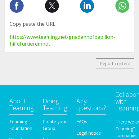
Copy paste the URL
https://www.teaming.net/gnadenhofpapillon-
hilfefurtiereinnot
Report content
Collabor
About
Doing
Any
with
Teaming
Teaming
questions?
Teamin
Teaming
Create your
FAQs
"Here we a
Foundation
Group
Teaming"
Legal notice
companies