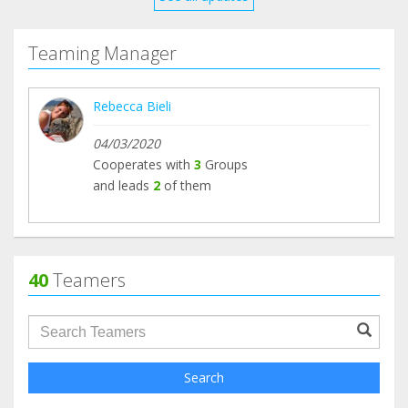
Teaming Manager
Rebecca Bieli
04/03/2020
Cooperates with
3
Groups
and leads
2
of them
40
Teamers
groupProfile.searchForm.search.text???
Search