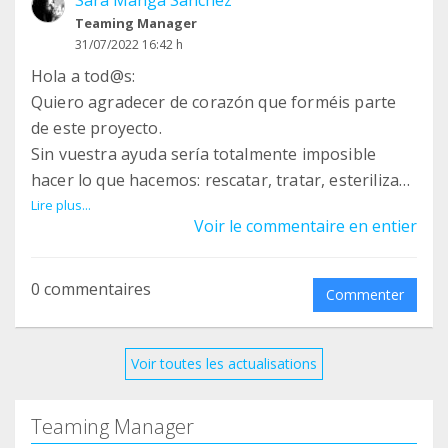
Sara Manga Sánchez
Teaming Manager
31/07/2022 16:42 h
Hola a tod@s:
Quiero agradecer de corazón que forméis parte
de este proyecto.
Sin vuestra ayuda sería totalmente imposible
hacer lo que hacemos: rescatar, tratar, esterilizar,
mantener y afrontar los imprevistos que la salud
Lire plus...
Voir le commentaire en entier
de los rescatados requiere...
Por ello, queremos informaros sobre la
0 commentaires
Commenter
importancia real de vuestro euro en nuestra
organización. Habréis comprobado que cada mes
retiramos el teaming acumulado, y es que si no
Voir toutes les actualisations
fuera de este modo, no podríamos seguir
adelante, nuestros gatos no podrían comer,
Teaming Manager
tratarse veterinariamente etc..