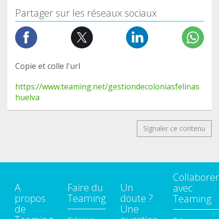
Partager sur les réseaux sociaux
Copie et colle l'url
https://www.teaming.net/gestiondecoloniasfelinas
huelva
Signaler ce contenu
Collaborer
A
Faire du
Un
avec
propos
Teaming
doute ?
Teaming
de
Une