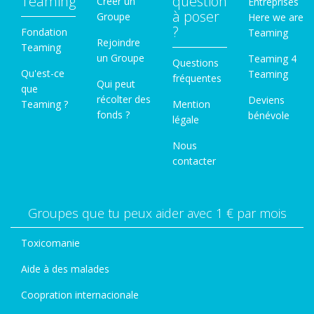
Teaming
question
Créer un
Entreprises
à poser
Groupe
Here we are
?
Fondation
Teaming
Rejoindre
Teaming
un Groupe
Teaming 4
Questions
Qu'est-ce
Teaming
fréquentes
Qui peut
que
récolter des
Deviens
Teaming ?
Mention
fonds ?
bénévole
légale
Nous
contacter
Groupes que tu peux aider avec 1 € par mois
Toxicomanie
Aide à des malades
Coopration internacionale