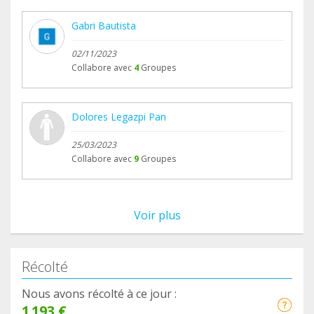
imprescindibles. Vuestro euro es el euro más
valioso de todos. Sin vosotros hace mucho que
Gabri Bautista
zarpas no existiría y dios sabe que habría sido de
02/11/2023
tantos gatetes a los que ayudamos...y los que
Collabore avec
4
Groupes
tristemente quedan por ayudar,
Gracias, gracias y mil gracias, teamers por estar
ahí y colaborar.
Dolores Legazpi Pan
25/03/2023
Un saludo,
Collabore avec
9
Groupes
Sara Manga.
Voir plus
Récolté
Nous avons récolté à ce jour :
1 193 €