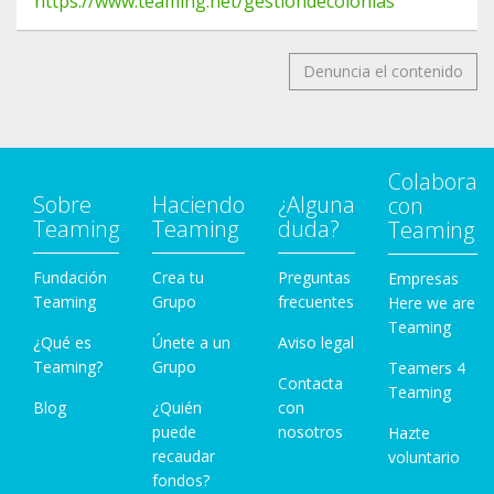
https://www.teaming.net/gestiondecolonias
Denuncia el contenido
Colabora
Sobre
Haciendo
¿Alguna
con
Teaming
Teaming
duda?
Teaming
Fundación
Crea tu
Preguntas
Empresas
Teaming
Grupo
frecuentes
Here we are
Teaming
¿Qué es
Únete a un
Aviso legal
Teaming?
Grupo
Teamers 4
Contacta
Teaming
Blog
¿Quién
con
puede
nosotros
Hazte
recaudar
voluntario
fondos?