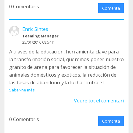
0 Comentaris
Comenta
Enric Sintes
Teaming Manager
25/01/2016 08:54 h
A través de la educación, herramienta clave para
la transformación social, queremos poner nuestro
granito de arena para favorecer la situación de
animales domésticos y exóticos, la reducción de
las tasas de abandono y la lucha contra el
maltrato animal.
Saber-ne més
Veure tot el comentari
Ofrecemos un espacio tranquilo, respetuoso y
seguro, donde los humanos puedan convivir (a
0 Comentaris
ratos) con la especie felina y establecer un vínculo
Comenta
que pueda acabar en una adopción responsable.