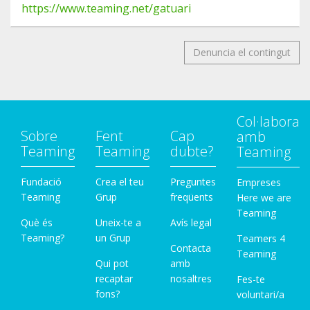
https://www.teaming.net/gatuari
Denuncia el contingut
Col·labora
Sobre
Fent
Cap
amb
Teaming
Teaming
dubte?
Teaming
Fundació
Crea el teu
Preguntes
Empreses
Teaming
Grup
freqüents
Here we are
Teaming
Què és
Uneix-te a
Avís legal
Teaming?
un Grup
Teamers 4
Contacta
Teaming
Qui pot
amb
recaptar
nosaltres
Fes-te
fons?
voluntari/a