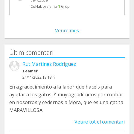
15/1/2026
La vostra aportació mensual a través de Teaming
Col·labora amb
1
Grup
ha estat (i és) molt valuosa. Gràcies a aquest euro
solidari hem pogut alimentar, medicar i cuidar
molts gats que ho necessitaven. A partir d’ara, la
Veure més
vostra contribució continuarà destinant-se
íntegrament a ajudar-los, adaptant-nos a aquesta
nova etapa.
Últim comentari
Rut Martinez Rodriguez
Gràcies per formar part d’aquesta petita gran
Teamer
xarxa de suport. Sense vosaltres, res d’això hauria
24/11/2022 13:13 h
estat possible.
En agradecimiento a la labor que hacéis para
ayudar a los gatos. Y muy agradecidos por confiar
Amb gratitud,
en nosotros y cedernos a Mora, que es una gatita
MARAVILLOSA
L’equip de Gatuari
Veure tot el comentari