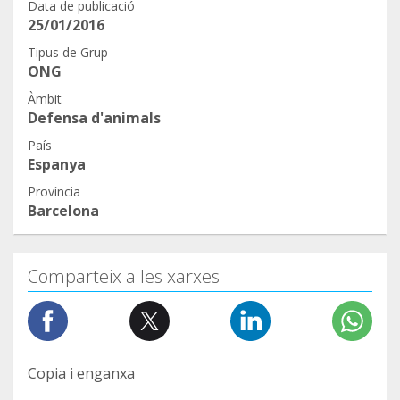
Ven a vernos. ¡Seguro que harás nuevos amigos!
Data de publicació
25/01/2016
Tipus de Grup
ONG
Àmbit
Defensa d'animals
País
Espanya
Província
Barcelona
Comparteix a les xarxes
Copia i enganxa